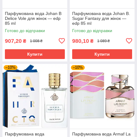
Парфумована вода Johan B
Парфумована вода Johan B.
Delice Vole для жінок — edp
Sugar Fantasy для жінок —
85 ml
edp 85 ml
Готово до відправки
Готово до відправки
907,20
980,10
₴
₴
1 008 ₴
1 089 ₴
Купити
Купити
–10%
–10%
Парфумована вода
Парфумована вода Armaf La