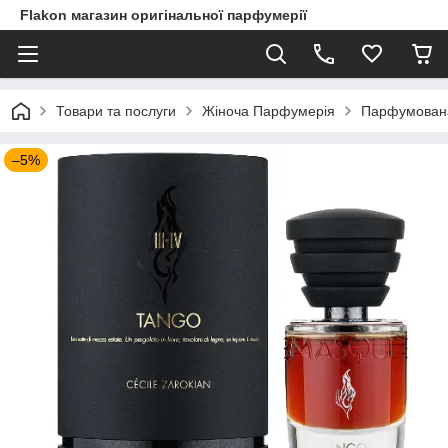
Flakon магазин оригінальної парфумерії
Товари та послуги
Жіноча Парфумерія
Парфумована 
–5%