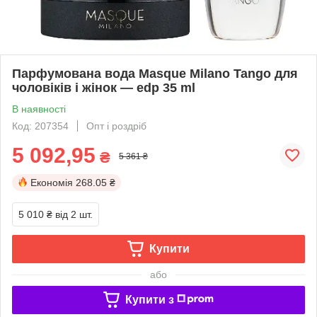
Парфумована вода Masque Milano Tango для
чоловіків і жінок — edp 35 ml
В наявності
Код: 207354
Опт і роздріб
5 092,95
₴
5 361 ₴
Економія
268.05 ₴
5 010 ₴
від 2 шт.
Купити
або
Купити з