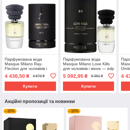
Парфумована вода
Парфумована вода
Пар
Masque Milano Ray-
Masque Milano Love Kills
Masq
Flection для чоловіків і
для чоловіків і жінок — edp
Ombr
жінок — edp 35 ml
35 ml
жіно
4 436,50
5 092,95
4 4
₴
₴
4 670 ₴
5 361 ₴
Купити
Купити
Акційні пропозиції та новинки
–10%
–10%