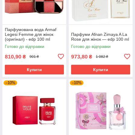
Парфумована вода Armaf
Legesi Femme для жінок
Парфуми Afnan Zimaya A La
(оригінал) - edp 100 ml
Rose для жінок — edp 100 ml
Готово до відправки
Готово до відправки
810,90
973,80
₴
₴
901 ₴
1 082 ₴
Купити
Купити
–10%
–10%