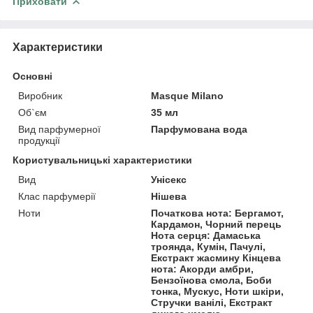
Приховати
Характеристики
Основні
Виробник
Masque Milano
Об`єм
35 мл
Вид парфумерної
Парфумована вода
продукції
Користувальницькі характеристики
Вид
Унісекс
Клас парфумерії
Нішева
Ноти
Початкова нота: Бергамот,
Кардамон, Чорний перець
Нота серця: Дамаська
троянда, Кумін, Пачулі,
Екстракт жасмину Кінцева
нота: Акорди амбри,
Бензоїнова смола, Боби
тонка, Мускус, Ноти шкіри,
Стручки ванілі, Екстракт