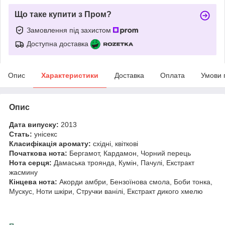
Що таке купити з Пром?
Замовлення під захистом
Доступна доставка
Опис
Характеристики
Доставка
Оплата
Умови 
Опис
Дата випуску:
2013
Стать:
унісекс
Класифікація аромату:
східні, квіткові
Початкова нота:
Бергамот, Кардамон, Чорний перець
Нота серця:
Дамаська троянда, Кумін, Пачулі, Екстракт
жасмину
Кінцева нота:
Акорди амбри, Бензоїнова смола, Боби тонка,
Мускус, Ноти шкіри, Стручки ванілі, Екстракт дикого хмелю