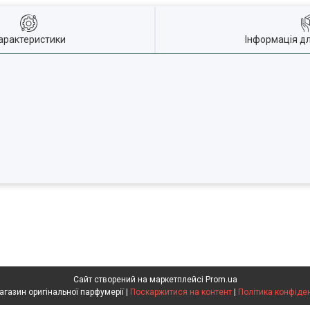
арактеристики
Інформація д
Сайт створений на маркетплейсі
Prom.ua
Flakon магазин оригінальної парфумерії |
Поскаржитися на контент
|
Політика конфіде