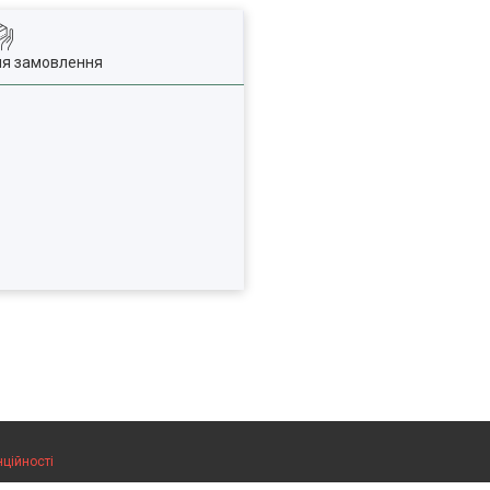
ля замовлення
нційності