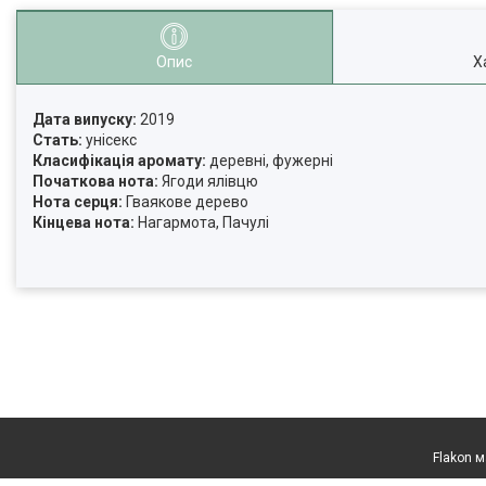
Опис
Х
Дата випуску:
2019
Стать:
унісекс
Класифікація аромату:
деревні, фужерні
Початкова нота:
Ягоди ялівцю
Нота серця:
Гваякове дерево
Кінцева нота:
Нагармота, Пачулі