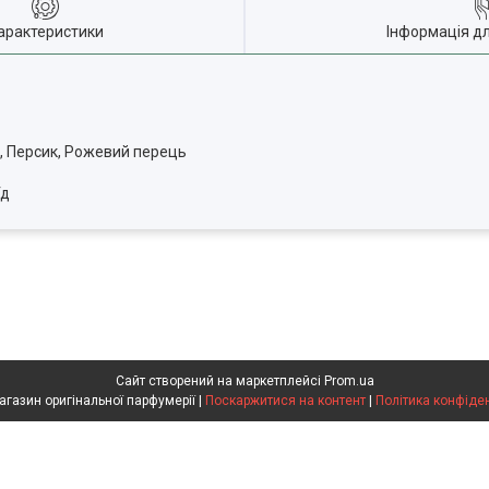
арактеристики
Інформація д
, Персик, Рожевий перець
Уд
Сайт створений на маркетплейсі
Prom.ua
Flakon магазин оригінальної парфумерії |
Поскаржитися на контент
|
Політика конфіде