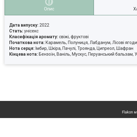
Опис
Х
Дата випуску:
2022
Стать:
унісекс
Класифікація аромату:
свіжі, фруктові
Початкова нота:
Карамель, Полуниця, Лабданум, Лісові ягоди
Нота серця:
Імбир, Шкіра, Пачулі, Троянда, Ципреол, Шафран
Кінцева нота:
Бензоїн, Ваніль, Мускус, Перуанський бальзам, 