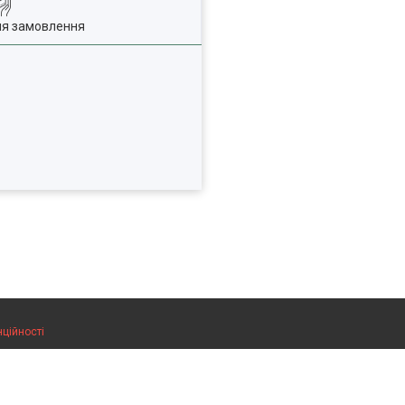
ля замовлення
нційності