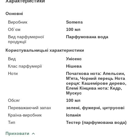
Характеристики
Основні
Виробник
Somens
Об`єм
100 мл
Вид парфумерної
Парфумована вода
продукції
Користувальницькі характеристики
Вид
Унісекс
Клас парфумерії
Нішева
Ноти
Початкова нота: Апельсин,
М'ята, Чорний перець Нота
серця: Кашемірове дерево,
Елемі Кінцева нота: Кедр,
Мускус
Обсяг
100 мл
Переважаючий запах
зелені, фужерні, цитрусові
Країна-виробник
Іспанія
Тип
Тестер (парфумована вода)
Приховати