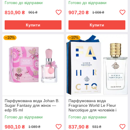
Готово до відправки
Готово до відправки
810,90
907,20
₴
₴
901 ₴
1 008 ₴
Купити
Купити
–10%
–10%
Парфумована вода Johan B.
Парфумована вода
Sugar Fantasy для жінок —
Fragrance World Le Fleur
edp 85 ml
Narcotique для чоловіків і
жінок edp 100 ml
Готово до відправки
Готово до відправки
980,10
837,90
₴
₴
1 089 ₴
931 ₴