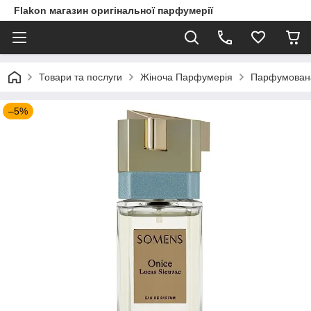
Flakon магазин оригінальної парфумерії
Товари та послуги
Жіноча Парфумерія
Парфумована 
–5%