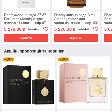
Парфумована вода 27 87
Парфумована вода Ajmal
Пар
Perfumes Mosaique для
Amber Leather для
Some
чоловіків і жінок — edp 87
чоловіків і жінок — edp 100
чоло
ml Tester
ml
ml te
5 276,30
5 276,30
5 0
₴
₴
5 554 ₴
5 554 ₴
Купити
Купити
Акційні пропозиції та новинки
–10%
–10%