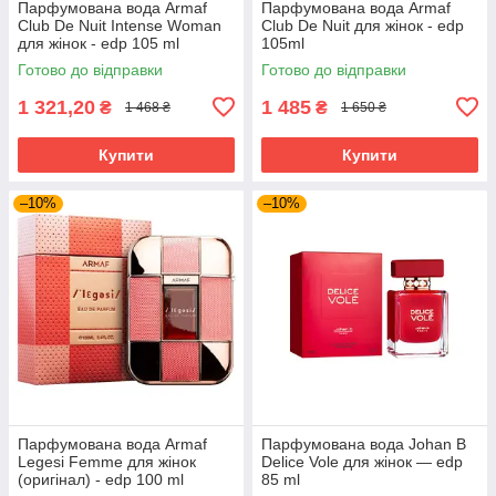
Парфумована вода Armaf
Парфумована вода Armaf
Club De Nuit Intense Woman
Club De Nuit для жінок - edp
для жінок - edp 105 ml
105ml
Готово до відправки
Готово до відправки
1 321,20
1 485
₴
₴
1 468 ₴
1 650 ₴
Купити
Купити
–10%
–10%
Парфумована вода Armaf
Парфумована вода Johan B
Legesi Femme для жінок
Delice Vole для жінок — edp
(оригінал) - edp 100 ml
85 ml