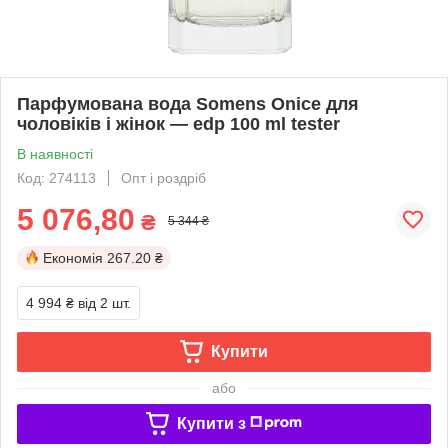
Парфумована вода Somens Onice для
чоловіків і жінок — edp 100 ml tester
В наявності
Код: 274113
Опт і роздріб
5 076,80
₴
5 344 ₴
Економія
267.20 ₴
4 994 ₴
від 2 шт.
Купити
або
Купити з