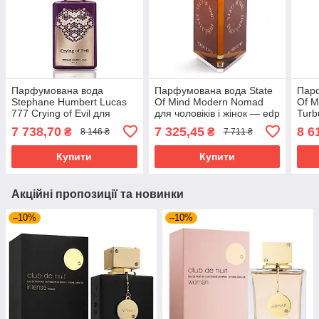
Парфумована вода
Парфумована вода State
Парф
Stephane Humbert Lucas
Of Mind Modern Nomad
Of M
777 Crying of Evil для
для чоловіків і жінок — edp
Turb
чоловіків і жінок — edp 50
100 ml tester
жіно
7 738,70
7 325,45
8 6
₴
₴
8 146 ₴
7 711 ₴
ml tester
Купити
Купити
Акційні пропозиції та новинки
–10%
–10%