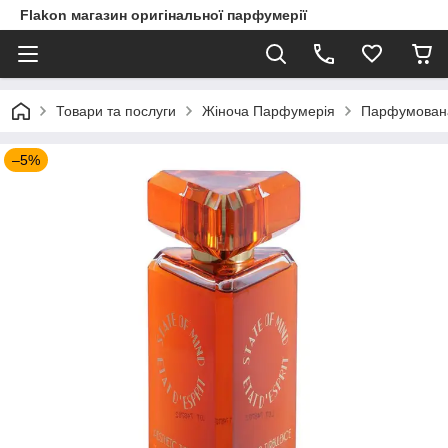
Flakon магазин оригінальної парфумерії
Товари та послуги
Жіноча Парфумерія
Парфумована 
–5%