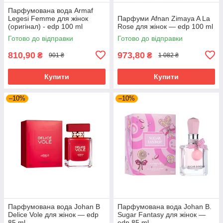
Парфумована вода Armaf
Legesi Femme для жінок
Парфуми Afnan Zimaya A La
(оригінал) - edp 100 ml
Rose для жінок — edp 100 ml
Готово до відправки
Готово до відправки
810,90
973,80
₴
₴
901 ₴
1 082 ₴
Купити
Купити
–10%
–10%
Парфумована вода Johan B
Парфумована вода Johan B.
Delice Vole для жінок — edp
Sugar Fantasy для жінок —
85 ml
edp 85 ml