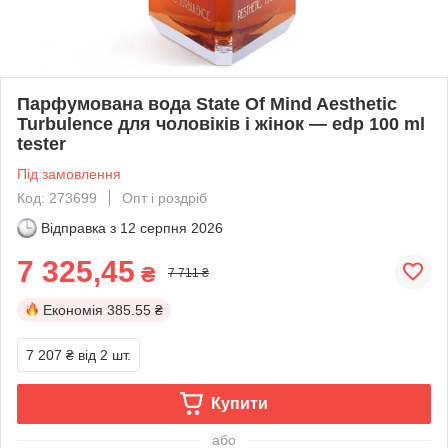
Парфумована вода State Of Mind Aesthetic
Turbulence для чоловіків і жінок — edp 100 ml
tester
Під замовлення
Код: 273699
Опт і роздріб
Відправка з
12 серпня 2026
7 325,45
₴
7 711 ₴
Економія
385.55 ₴
7 207 ₴
від 2 шт.
Купити
або