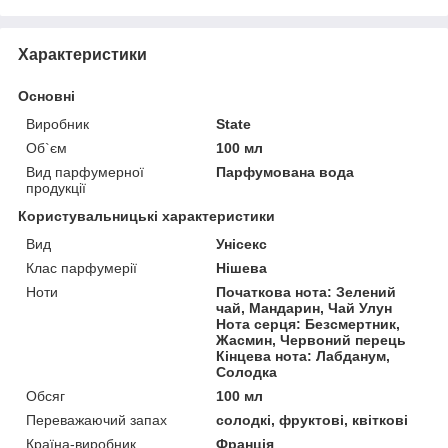
Характеристики
Основні
Виробник
State
Об`єм
100 мл
Вид парфумерної
Парфумована вода
продукції
Користувальницькі характеристики
Вид
Унісекс
Клас парфумерії
Нішева
Ноти
Початкова нота: Зелений
чай, Мандарин, Чай Улун
Нота серця: Безсмертник,
Жасмин, Червоний перець
Кінцева нота: Лабданум,
Солодка
Обсяг
100 мл
Переважаючий запах
солодкі, фруктові, квіткові
Країна-виробник
Франція