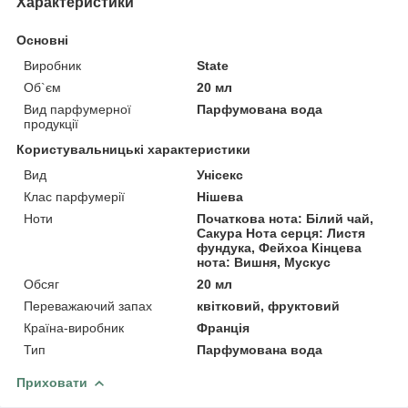
Характеристики
Основні
Виробник
State
Об`єм
20 мл
Вид парфумерної
Парфумована вода
продукції
Користувальницькі характеристики
Вид
Унісекс
Клас парфумерії
Нішева
Ноти
Початкова нота: Білий чай,
Сакура Нота серця: Листя
фундука, Фейхоа Кінцева
нота: Вишня, Мускус
Обсяг
20 мл
Переважаючий запах
квітковий, фруктовий
Країна-виробник
Франція
Тип
Парфумована вода
Приховати