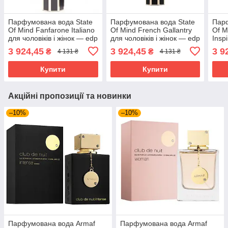
Парфумована вода State
Парфумована вода State
Парф
Of Mind Fanfarone Italiano
Of Mind French Gallantry
Of M
для чоловіків і жінок — edp
для чоловіків і жінок — edp
Inspi
20 ml
20 ml
жіно
3 924,45
3 924,45
3 9
₴
₴
4 131 ₴
4 131 ₴
Купити
Купити
Акційні пропозиції та новинки
–10%
–10%
Парфумована вода Armaf
Парфумована вода Armaf