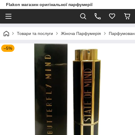
Flakon магазин оригінальної парфумерії
Товари та послуги
Жіноча Парфумерія
Парфумована 
–5%