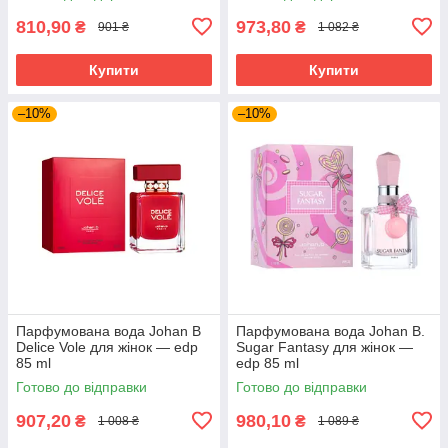
810,90
973,80
₴
₴
901 ₴
1 082 ₴
Купити
Купити
–10%
–10%
Парфумована вода Johan B
Парфумована вода Johan B.
Delice Vole для жінок — edp
Sugar Fantasy для жінок —
85 ml
edp 85 ml
Готово до відправки
Готово до відправки
907,20
980,10
₴
₴
1 008 ₴
1 089 ₴