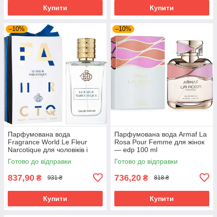
Купити
Купити
–10%
–10%
Парфумована вода
Парфумована вода Armaf La
Fragrance World Le Fleur
Rosa Pour Femme для жінок
Narcotique для чоловіків і
— edp 100 ml
жінок edp 100 ml
Готово до відправки
Готово до відправки
837,90
736,20
₴
₴
931 ₴
818 ₴
Купити
Купити