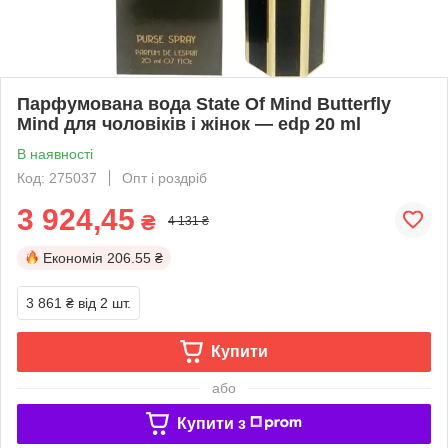
Парфумована вода State Of Mind Butterfly
Mind для чоловіків і жінок — edp 20 ml
В наявності
Код: 275037
Опт і роздріб
3 924,45
₴
4 131 ₴
Економія
206.55 ₴
3 861 ₴
від 2 шт.
Купити
або
Купити з