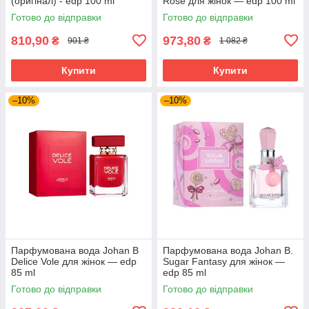
(оригінал) - edp 100 ml
Rose для жінок — edp 100 ml
Готово до відправки
Готово до відправки
810,90
973,80
₴
₴
901 ₴
1 082 ₴
Купити
Купити
–10%
–10%
Парфумована вода Johan B
Парфумована вода Johan B.
Delice Vole для жінок — edp
Sugar Fantasy для жінок —
85 ml
edp 85 ml
Готово до відправки
Готово до відправки