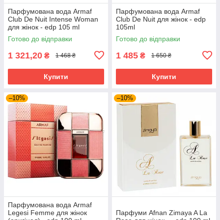
Парфумована вода Armaf
Парфумована вода Armaf
Club De Nuit Intense Woman
Club De Nuit для жінок - edp
для жінок - edp 105 ml
105ml
Готово до відправки
Готово до відправки
1 321,20
1 485
₴
₴
1 468 ₴
1 650 ₴
Купити
Купити
–10%
–10%
Парфумована вода Armaf
Legesi Femme для жінок
Парфуми Afnan Zimaya A La