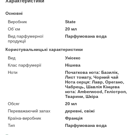
Характеристики
Основні
Виробник
State
Об`єм
20 мл
Вид парфумерної
Парфумована вода
продукції
Користувальницькі характеристики
Вид
Унісекс
Клас парфумерії
Нішева
Ноти
Початкова нота: Базилік,
Лист томату, Чорний чай
Нота серця: Лавр, Орегано,
Чабрець, Шавлія Кінцева
нота: Amberwood, Геліотроп,
Тварини, Шкіра
Обсяг
20 мл
Переважаючий запах
деревні, свіжі
Країна-виробник
Франція
Тип
Парфумована вода