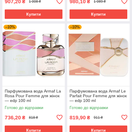
907,20
980,10
₴
₴
1 008 ₴
1 089 ₴
Купити
Купити
–10%
–10%
Парфумована вода Armaf La
Парфумована вода Armaf Le
Rosa Pour Femme для жінок
Parfait Pour Femme для жінок
— edp 100 ml
— edp 100 ml
Готово до відправки
Готово до відправки
736,20
819,90
₴
₴
818 ₴
911 ₴
Купити
Купити