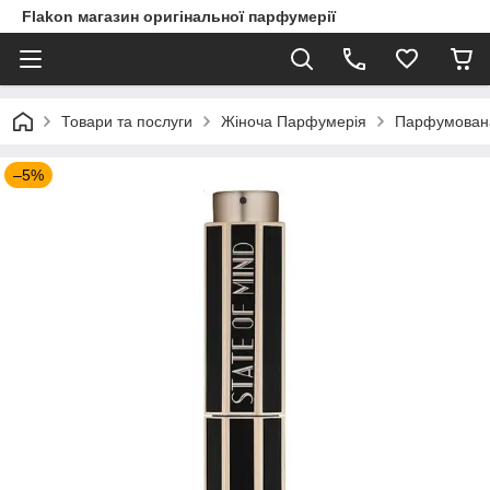
Flakon магазин оригінальної парфумерії
Товари та послуги
Жіноча Парфумерія
Парфумована 
–5%