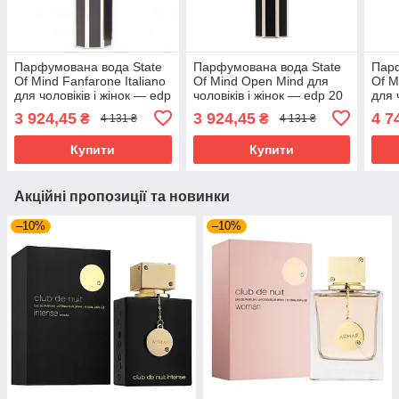
Парфумована вода State
Парфумована вода State
Парф
Of Mind Fanfarone Italiano
Of Mind Open Mind для
Of M
для чоловіків і жінок — edp
чоловіків і жінок — edp 20
для 
20 ml
ml
trave
3 924,45
3 924,45
4 7
₴
₴
4 131 ₴
4 131 ₴
Купити
Купити
Акційні пропозиції та новинки
–10%
–10%