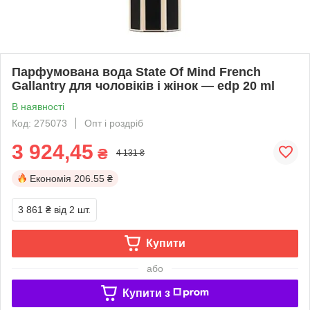
Парфумована вода State Of Mind French
Gallantry для чоловіків і жінок — edp 20 ml
В наявності
Код: 275073
Опт і роздріб
3 924,45
₴
4 131 ₴
Економія
206.55 ₴
3 861 ₴
від 2 шт.
Купити
або
Купити з