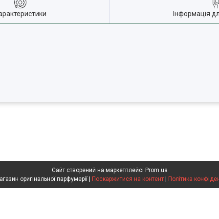
арактеристики
Інформація д
Сайт створений на маркетплейсі
Prom.ua
Flakon магазин оригінальної парфумерії |
Поскаржитися на контент
|
Політика конфіде