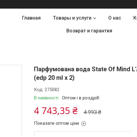
Главная
Товары и услуги
О нас
К
Возврат и гарантия
Парфумована вода State Of Mind L'A
(edp 20 ml x 2)
Код:
275082
В наявності
Оптом і в роздріб
4 743,35 ₴
4 993 ₴
Показати оптові ціни