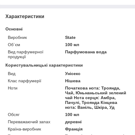
Характеристики
Основні
Виробник
State
Об`єм
100 мл
Вид парфумерної
Парфумована вода
продукції
Користувальницькі характеристики
Вид
Унісекс
Клас парфумерії
Нішева
Ноти
Початкова нота: Троянда,
Чай, Юньнаньський зелений
чай Нота серця: Амбра,
Пачулі, Троянда Кінцева
нота: Ваніль, Шкіра, Уд
Обсяг
100 мл
Переважаючий запах
деревні
Країна-виробник
Франція