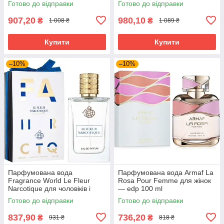
Готово до відправки
Готово до відправки
907,20
980,10
₴
₴
1 008 ₴
1 089 ₴
Купити
Купити
–10%
–10%
Парфумована вода
Парфумована вода Armaf La
Fragrance World Le Fleur
Rosa Pour Femme для жінок
Narcotique для чоловіків і
— edp 100 ml
жінок edp 100 ml
Готово до відправки
Готово до відправки
837,90
736,20
₴
₴
931 ₴
818 ₴