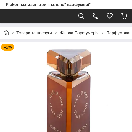
Flakon магазин оригінальної парфумерії
Товари та послуги
Жіноча Парфумерія
Парфумована 
–5%