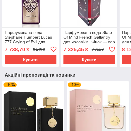
Парфумована вода
Парфумована вода State
Парф
Stephane Humbert Lucas
Of Mind French Gallantry
Of M
777 Crying of Evil для
для чоловіків і жінок — edp
для 
чоловіків і жінок — edp 50
100 ml tester
100 
7 738,70
7 325,45
8 1
₴
₴
8 146 ₴
7 711 ₴
ml tester
Купити
Купити
Акційні пропозиції та новинки
–10%
–10%