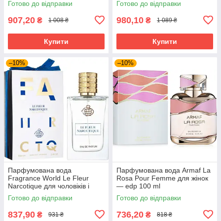
Готово до відправки
Готово до відправки
907,20
980,10
₴
₴
1 008 ₴
1 089 ₴
Купити
Купити
–10%
–10%
Парфумована вода
Парфумована вода Armaf La
Fragrance World Le Fleur
Rosa Pour Femme для жінок
Narcotique для чоловіків і
— edp 100 ml
жінок edp 100 ml
Готово до відправки
Готово до відправки
837,90
736,20
₴
₴
931 ₴
818 ₴