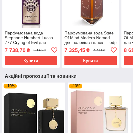
Парфумована вода
Парфумована вода State
Парф
Stephane Humbert Lucas
Of Mind Modern Nomad
Of M
777 Crying of Evil для
для чоловіків і жінок — edp
для 
чоловіків і жінок — edp 50
100 ml tester
100 
7 738,70
7 325,45
8 6
₴
₴
8 146 ₴
7 711 ₴
ml tester
Купити
Купити
Акційні пропозиції та новинки
–10%
–10%