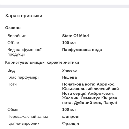
Характеристики
Основні
Виробник
State Of Mind
Об`єм
100 мл
Вид парфумерної
Парфумована вода
продукції
Користувальницькі характеристики
Вид
Унісекс
Клас парфумерії
Нішева
Ноти
Початкова нота: Абрикос,
Юньнаньський зелений чай
Нота серця: Амброкссан,
Жасмин, Османтус Кінцева
нота: Дубовий мох, Пачулі
Обсяг
100 мл
Переважаючий запах
шипрові
Країна-виробник
Франція