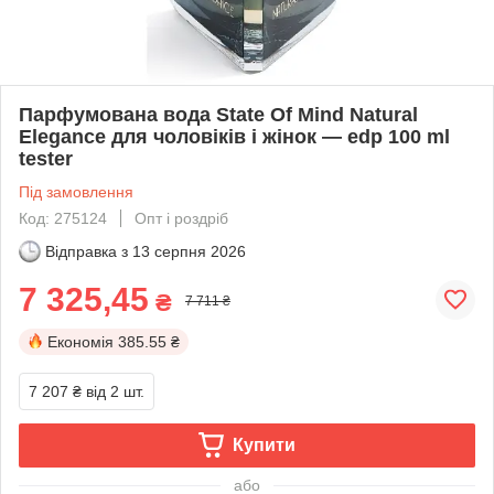
Парфумована вода State Of Mind Natural
Elegance для чоловіків і жінок — edp 100 ml
tester
Під замовлення
Код: 275124
Опт і роздріб
Відправка з
13 серпня 2026
7 325,45
₴
7 711 ₴
Економія
385.55 ₴
7 207 ₴
від 2 шт.
Купити
або