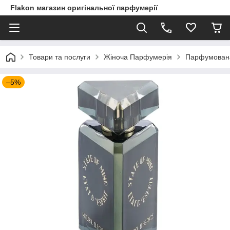
Flakon магазин оригінальної парфумерії
Товари та послуги
Жіноча Парфумерія
Парфумована 
–5%