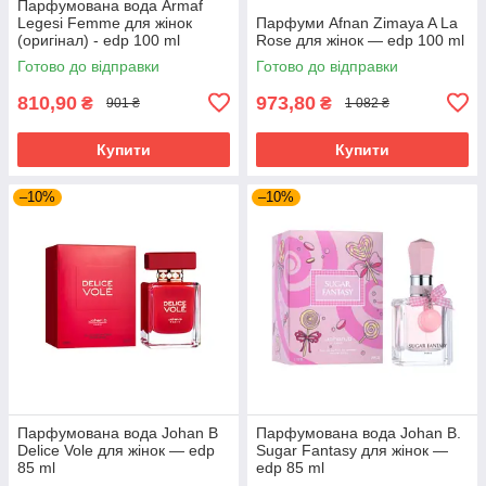
Парфумована вода Armaf
Legesi Femme для жінок
Парфуми Afnan Zimaya A La
(оригінал) - edp 100 ml
Rose для жінок — edp 100 ml
Готово до відправки
Готово до відправки
810,90
973,80
₴
₴
901 ₴
1 082 ₴
Купити
Купити
–10%
–10%
Парфумована вода Johan B
Парфумована вода Johan B.
Delice Vole для жінок — edp
Sugar Fantasy для жінок —
85 ml
edp 85 ml