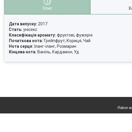
Опис
Х
Дата випуску:
2017
Стать:
унісекс
Класифікація аромату:
фруктові, фужерні
Початкова нота:
Грейпфрут, Кориця, Чай
Нота серця:
Іланг-іланг, Розмарин
Кінцева нота:
Ваніль, Кардамон, Уд