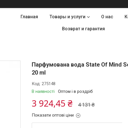
Главная
Товары и услуги
О нас
К
Возврат и гарантия
Парфумована вода State Of Mind Se
20 ml
Код:
275148
В наявності
Оптом і в роздріб
3 924,45 ₴
4 131 ₴
Показати оптові ціни