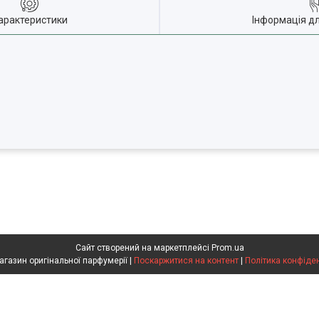
арактеристики
Інформація д
Сайт створений на маркетплейсі
Prom.ua
Flakon магазин оригінальної парфумерії |
Поскаржитися на контент
|
Політика конфіде