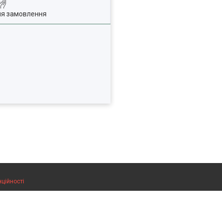
ля замовлення
нційності