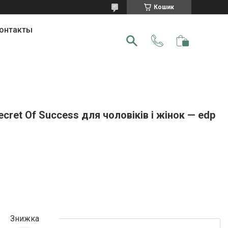
Кошик
онтакты
cret Of Success для чоловіків і жінок — edp