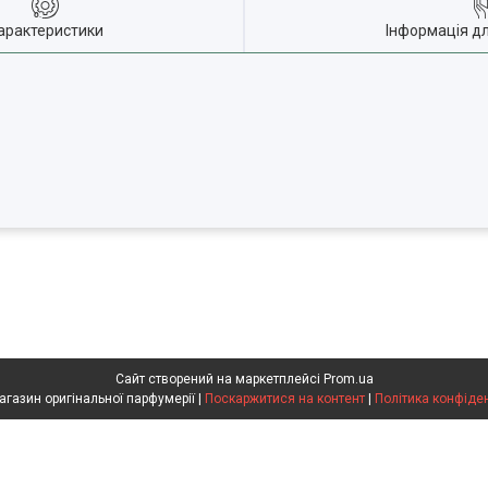
арактеристики
Інформація д
Сайт створений на маркетплейсі
Prom.ua
Flakon магазин оригінальної парфумерії |
Поскаржитися на контент
|
Політика конфіде