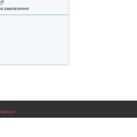
ля замовлення
нційності