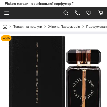
Flakon магазин оригінальної парфумерії
Товари та послуги
Жіноча Парфумерія
Парфумована 
–5%