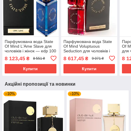
Парфумована вода State
Парфумована вода State
Парф
Of Mind L'Ame Slave для
Of Mind Voluptuous
Of M
чоловіків і жінок — edp 100
Seduction для чоловіків і
для 
ml
жінок — edp 100 ml
100 
8 123,45
8 617,45
8 1
₴
₴
8 551 ₴
9 071 ₴
Купити
Купити
Акційні пропозиції та новинки
–10%
–10%