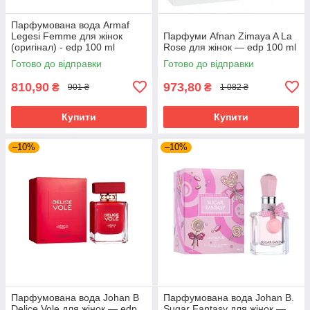
Парфумована вода Armaf
Legesi Femme для жінок
Парфуми Afnan Zimaya A La
(оригінал) - edp 100 ml
Rose для жінок — edp 100 ml
Готово до відправки
Готово до відправки
810,90
973,80
₴
₴
901 ₴
1 082 ₴
Купити
Купити
–10%
–10%
Парфумована вода Johan B
Парфумована вода Johan B.
Delice Vole для жінок — edp
Sugar Fantasy для жінок —