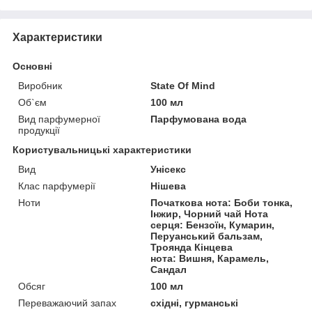
Характеристики
Основні
Виробник
State Of Mind
Об`єм
100 мл
Вид парфумерної
Парфумована вода
продукції
Користувальницькі характеристики
Вид
Унісекс
Клас парфумерії
Нішева
Ноти
Початкова нота: Боби тонка,
Інжир, Чорний чай Нота
серця: Бензоїн, Кумарин,
Перуанський бальзам,
Троянда Кінцева
нота: Вишня, Карамель,
Сандал
Обсяг
100 мл
Переважаючий запах
східні, гурманські