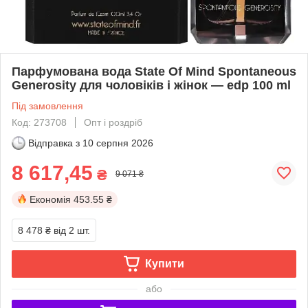
Парфумована вода State Of Mind Spontaneous
Generosity для чоловіків і жінок — edp 100 ml
Під замовлення
Код: 273708
Опт і роздріб
Відправка з
10 серпня 2026
8 617,45
₴
9 071 ₴
Економія
453.55 ₴
8 478 ₴
від 2 шт.
Купити
або