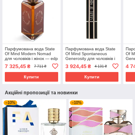
Парфумована вода State
Парфумована вода State
Парф
Of Mind Modern Nomad
Of Mind Spontaneous
Of M
для чоловіків і жінок — edp
Generosity для чоловіків і
Gene
100 ml tester
жінок — edp 20 ml mini
жіно
7 325,45
3 924,45
4 7
₴
₴
7 711 ₴
4 131 ₴
ml x 
Купити
Купити
Акційні пропозиції та новинки
–10%
–10%