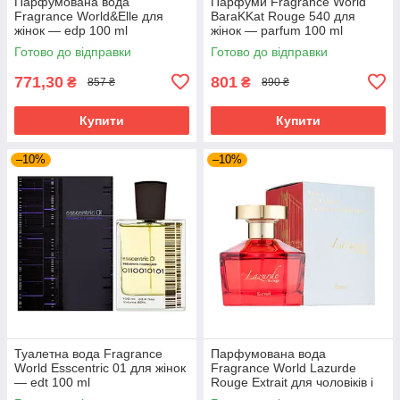
Парфумована вода
Парфуми Fragrance World
Fragrance World&Elle для
BaraKKat Rouge 540 для
жінок — edp 100 ml
жінок — parfum 100 ml
Готово до відправки
Готово до відправки
771,30
801
₴
₴
857 ₴
890 ₴
Купити
Купити
–10%
–10%
Туалетна вода Fragrance
Парфумована вода
World Esscentric 01 для жінок
Fragrance World Lazurde
— edt 100 ml
Rouge Extrait для чоловіків і
жінок — edp 100 ml