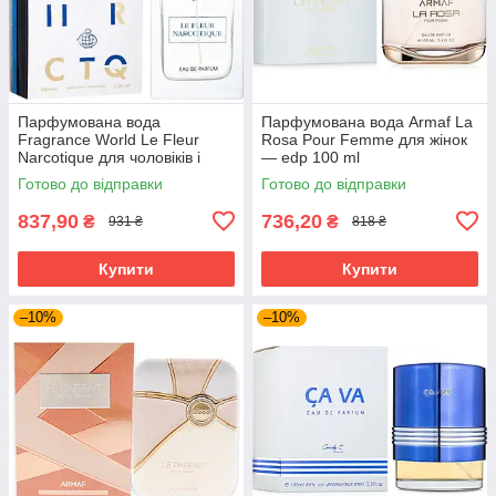
Парфумована вода
Парфумована вода Armaf La
Fragrance World Le Fleur
Rosa Pour Femme для жінок
Narcotique для чоловіків і
— edp 100 ml
жінок edp 100 ml
Готово до відправки
Готово до відправки
837,90
736,20
₴
₴
931 ₴
818 ₴
Купити
Купити
–10%
–10%