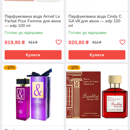
Парфумована вода Armaf Le
Парфумована вода Cindy C.
Parfait Pour Femme для жінок
GA VA для жінок — edp 100
— edp 100 ml
ml
Готово до відправки
Готово до відправки
819,90
820,80
₴
₴
911 ₴
912 ₴
Купити
Купити
–10%
–10%