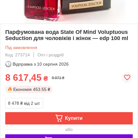
Парфумована вода State Of Mind Voluptuous
Seduction для чоловіків і жінок — edp 100 ml
Під замовлення
Код: 273714
Опт і роздріб
Відправка з
10 серпня 2026
8 617,45
₴
9 071 ₴
Економія
453.55 ₴
8 478 ₴
від 2 шт.
Купити
або