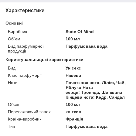
Характеристики
Основні
Виробник
State Of Mind
Об`єм
100 мл
Вид парфумерної
Парфумована вода
продукції
Користувальницькі характеристики
Вид
Унісекс
Клас парфумерії
Нішева
Ноти
Початкова нота: Лілію, Чай,
Яблуко Нота
серця: Троянда, Шипшина
Кінцева нота: Кедр, Сандал
Обсяг
100 мл
Переважаючий запах
квіткові
Країна-виробник
Франція
Тип
Парфумована вода