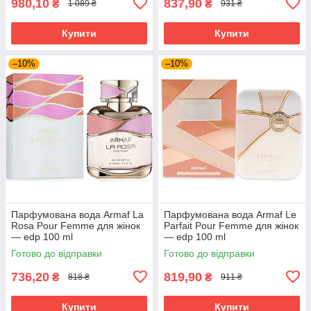
980,10
837,90
₴
₴
1 089 ₴
931 ₴
Купити
Купити
–10%
–10%
Парфумована вода Armaf La
Парфумована вода Armaf Le
Rosa Pour Femme для жінок
Parfait Pour Femme для жінок
— edp 100 ml
— edp 100 ml
Готово до відправки
Готово до відправки
736,20
819,90
₴
₴
818 ₴
911 ₴
Купити
Купити