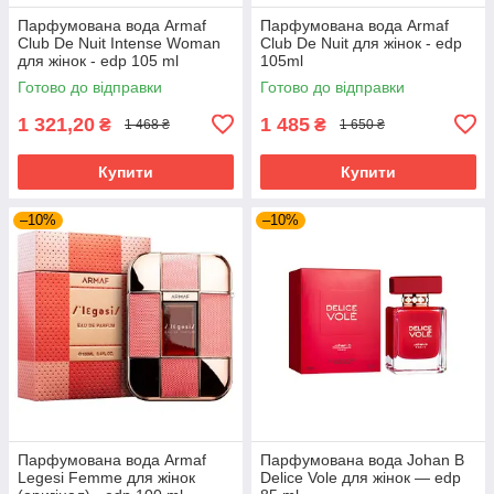
Парфумована вода Armaf
Парфумована вода Armaf
Club De Nuit Intense Woman
Club De Nuit для жінок - edp
для жінок - edp 105 ml
105ml
Готово до відправки
Готово до відправки
1 321,20
1 485
₴
₴
1 468 ₴
1 650 ₴
Купити
Купити
–10%
–10%
Парфумована вода Armaf
Парфумована вода Johan B
Legesi Femme для жінок
Delice Vole для жінок — edp