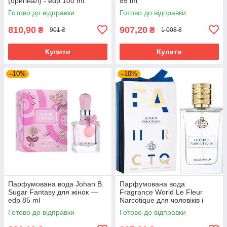
(оригінал) - edp 100 ml
85 ml
Готово до відправки
Готово до відправки
810,90
907,20
₴
₴
901 ₴
1 008 ₴
Купити
Купити
–10%
–10%
Парфумована вода Johan B.
Парфумована вода
Sugar Fantasy для жінок —
Fragrance World Le Fleur
edp 85 ml
Narcotique для чоловіків і
жінок edp 100 ml
Готово до відправки
Готово до відправки