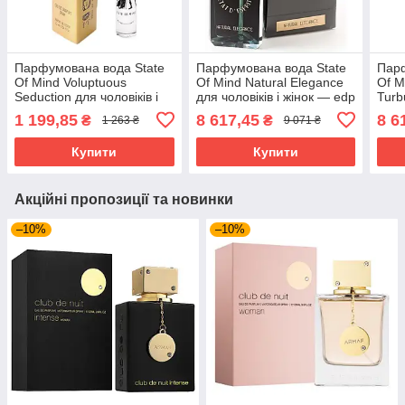
Парфумована вода State
Парфумована вода State
Парф
Of Mind Voluptuous
Of Mind Natural Elegance
Of M
Seduction для чоловіків і
для чоловіків і жінок — edp
Turb
жінок — edp 10 ml mini
100 ml
жіно
1 199,85
8 617,45
8 6
₴
₴
1 263 ₴
9 071 ₴
Купити
Купити
Акційні пропозиції та новинки
–10%
–10%