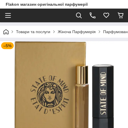
Flakon магазин оригінальної парфумерії
Товари та послуги
Жіноча Парфумерія
Парфумована в
–5%