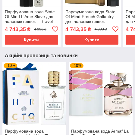
Парфумована вода State
Парфумована вода State
Парф
Of Mind L'Ame Slave для
Of Mind French Gallantry
Of M
чоловіків і жінок — travel
для чоловіків і жінок —
для 
set (edp 20 ml x 2)
travel set (edp 20 ml x 2)
trave
4 743,35
4 743,35
4 7
₴
₴
4 993 ₴
4 993 ₴
Купити
Купити
Акційні пропозиції та новинки
–10%
–10%
Парфумована вода
Парфумована вода Armaf La