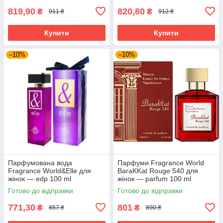
819,90
820,80
₴
₴
911 ₴
912 ₴
Купити
Купити
–10%
–10%
Парфумована вода
Парфуми Fragrance World
Fragrance World&Elle для
BaraKKat Rouge 540 для
жінок — edp 100 ml
жінок — parfum 100 ml
Готово до відправки
Готово до відправки
771,30
801
₴
₴
857 ₴
890 ₴