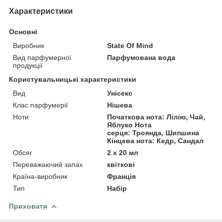
Характеристики
Основні
Виробник
State Of Mind
Вид парфумерної
Парфумована вода
продукції
Користувальницькі характеристики
Вид
Унісекс
Клас парфумерії
Нішева
Ноти
Початкова нота: Лілію, Чай,
Яблуко Нота
серця: Троянда, Шипшина
Кінцева нота: Кедр, Сандал
Обсяг
2 x 20 мл
Переважаючий запах
квіткові
Країна-виробник
Франція
Тип
Набір
Приховати