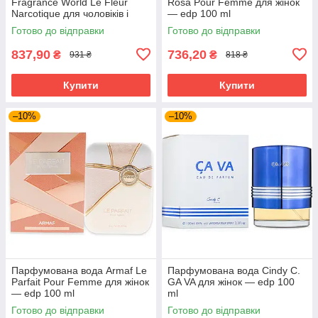
Fragrance World Le Fleur
Rosa Pour Femme для жінок
Narcotique для чоловіків і
— edp 100 ml
жінок edp 100 ml
Готово до відправки
Готово до відправки
837,90
736,20
₴
₴
931 ₴
818 ₴
Купити
Купити
–10%
–10%
Парфумована вода Armaf Le
Парфумована вода Cindy C.
Parfait Pour Femme для жінок
GA VA для жінок — edp 100
— edp 100 ml
ml
Готово до відправки
Готово до відправки