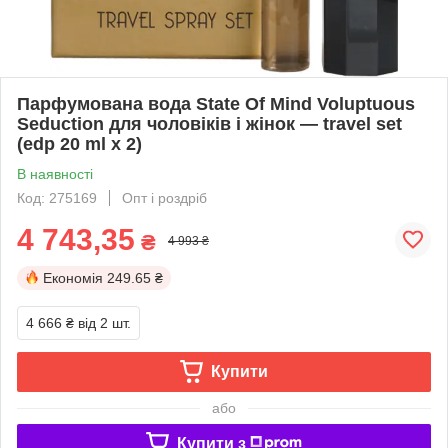
Парфумована вода State Of Mind Voluptuous
Seduction для чоловіків і жінок — travel set
(edp 20 ml x 2)
В наявності
Код: 275169
Опт і роздріб
4 743,35
₴
4 993 ₴
Економія
249.65 ₴
4 666 ₴
від 2 шт.
Купити
або
Купити з