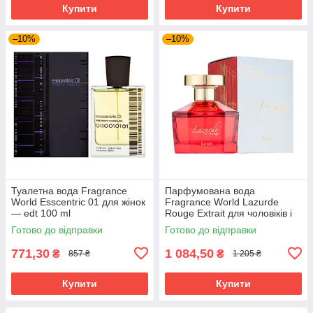
Купити
Купити
–10%
–10%
Туалетна вода Fragrance
Парфумована вода
World Esscentric 01 для жінок
Fragrance World Lazurde
— edt 100 ml
Rouge Extrait для чоловіків і
жінок — edp 100 ml
Готово до відправки
Готово до відправки
771,30
1 084,50
₴
₴
857 ₴
1 205 ₴
Купити
Купити