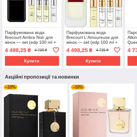
Парфумована вода
Парфумована вода
Пар
Brecourt Ambre Noir для
Brecourt L'Amoureuse для
Atki
жінок — set (edp 100 ml +
жінок — set (edp 100 ml +
Quee
edp 7 ml * 2 + edp 5 ml * 2)
edp 7 ml * 2 + edp 5 ml * 2)
ml te
4 498,25
4 498,25
4 7
₴
₴
4 735 ₴
4 735 ₴
Купити
Купити
Акційні пропозиції та новинки
–10%
–10%