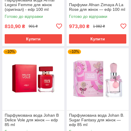
Legesi Femme для жінок
Парфуми Afnan Zimaya A La
(оригінал) - edp 100 ml
Rose для жінок — edp 100 ml
Готово до відправки
Готово до відправки
810,90
973,80
₴
₴
901 ₴
1 082 ₴
Купити
Купити
–10%
–10%
Парфумована вода Johan B
Парфумована вода Johan B.
Delice Vole для жінок — edp
Sugar Fantasy для жінок —
85 ml
edp 85 ml