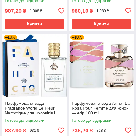
Готово до відправки
Готово до відправки
907,20
980,10
₴
₴
1 008 ₴
1 089 ₴
Купити
Купити
–10%
–10%
Парфумована вода
Парфумована вода Armaf La
Fragrance World Le Fleur
Rosa Pour Femme для жінок
Narcotique для чоловіків і
— edp 100 ml
жінок edp 100 ml
Готово до відправки
Готово до відправки
837,90
736,20
₴
₴
931 ₴
818 ₴