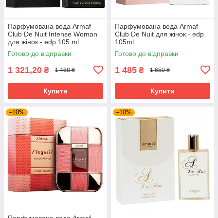
Парфумована вода Armaf
Парфумована вода Armaf
Club De Nuit Intense Woman
Club De Nuit для жінок - edp
для жінок - edp 105 ml
105ml
Готово до відправки
Готово до відправки
1 321,20
1 485
₴
₴
1 468 ₴
1 650 ₴
Купити
Купити
–10%
–10%
Парфумована вода Armaf