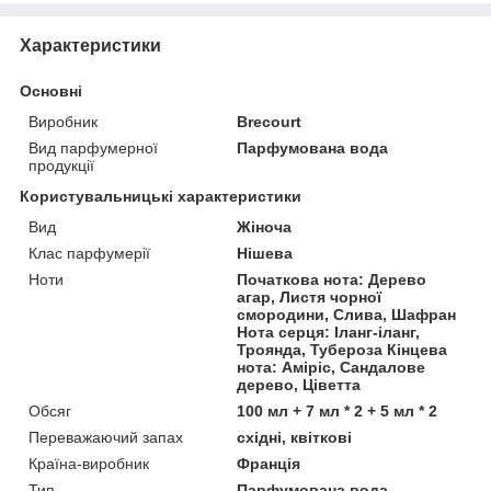
Характеристики
Основні
Виробник
Brecourt
Вид парфумерної
Парфумована вода
продукції
Користувальницькі характеристики
Вид
Жіноча
Клас парфумерії
Нішева
Ноти
Початкова нота: Дерево
агар, Листя чорної
смородини, Слива, Шафран
Нота серця: Іланг-іланг,
Троянда, Тубероза Кінцева
нота: Аміріс, Сандалове
дерево, Ціветта
Обсяг
100 мл + 7 мл * 2 + 5 мл * 2
Переважаючий запах
східні, квіткові
Країна-виробник
Франція
Тип
Парфумована вода