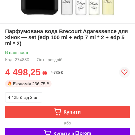
Парфумована вода Brecourt Agaressence для
жінок — set (edp 100 ml + edp 7 ml * 2 + edp 5
ml * 2)
В наявності
Код: 274830
Опт і роздріб
4 498,25
₴
4 735 ₴
Економія
236.75 ₴
4 425 ₴
від 2 шт.
Купити
або
Купити з