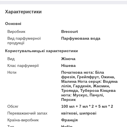
Характеристики
Основні
Виробник
Brecourt
Вид парфумерної
Парфумована вода
продукції
Користувальницькі характеристики
Вид
Жіноча
Клас парфумерії
Нішева
Ноти
Початкова нота: Біла
фрезія, Грейпфрут, Ожина,
Малина Нота серця: Водяна
лілія, Гарденія, Жасмин,
Троянда, Тубероза Кінцева
нота: Мускус, Пачулі,
Персик
Обсяг
100 мл + 7 мл * 2 + 5 мл * 2
Переважаючий запах
квіткові, шипрові
Країна-виробник
Франція
Тип
Набір