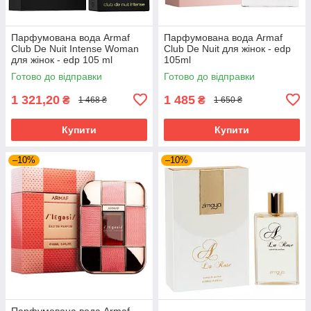
Парфумована вода Armaf
Парфумована вода Armaf
Club De Nuit Intense Woman
Club De Nuit для жінок - edp
для жінок - edp 105 ml
105ml
Готово до відправки
Готово до відправки
1 321,20
1 485
₴
₴
1 468 ₴
1 650 ₴
Купити
Купити
–10%
–10%
Парфумована вода Armaf