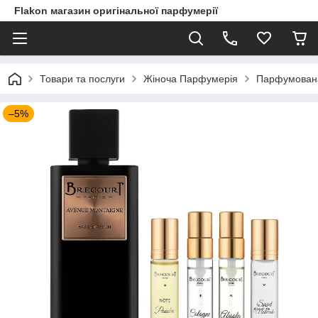
Flakon магазин оригінальної парфумерії
Товари та послуги
Жіноча Парфумерія
Парфумована 
–5%