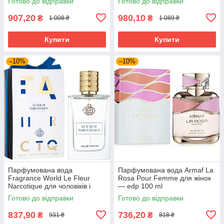
Готово до відправки
Готово до відправки
907,20
980,10
₴
₴
1 008 ₴
1 089 ₴
Купити
Купити
–10%
–10%
Парфумована вода
Парфумована вода Armaf La
Fragrance World Le Fleur
Rosa Pour Femme для жінок
Narcotique для чоловіків і
— edp 100 ml
жінок edp 100 ml
Готово до відправки
Готово до відправки
837,90
736,20
₴
₴
931 ₴
818 ₴