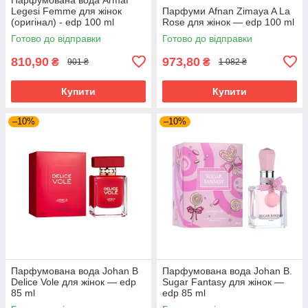
Legesi Femme для жінок
Парфуми Afnan Zimaya A La
(оригінал) - edp 100 ml
Rose для жінок — edp 100 ml
Готово до відправки
Готово до відправки
810,90
973,80
₴
₴
901 ₴
1 082 ₴
Купити
Купити
–10%
–10%
Парфумована вода Johan B
Парфумована вода Johan B.
Delice Vole для жінок — edp
Sugar Fantasy для жінок —
85 ml
edp 85 ml