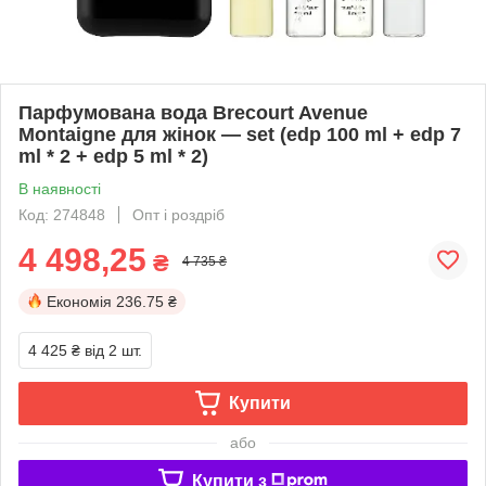
Парфумована вода Brecourt Avenue
Montaigne для жінок — set (edp 100 ml + edp 7
ml * 2 + edp 5 ml * 2)
В наявності
Код: 274848
Опт і роздріб
4 498,25
₴
4 735 ₴
Економія
236.75 ₴
4 425 ₴
від 2 шт.
Купити
або
Купити з