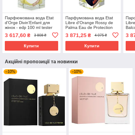
Парфюмована вода Etat
Парфумована вода Etat
Парф
d'Orge Divin'Enfant для
Libre d'Orange Rossy de
Libr
жінок - edp 100 ml tester
Palma Eau de Protection
Balc
для жінок — edp 100 ml
100 
3 617,60
3 871,25
3 8
₴
₴
3 808 ₴
4 075 ₴
Купити
Купити
Акційні пропозиції та новинки
–10%
–10%