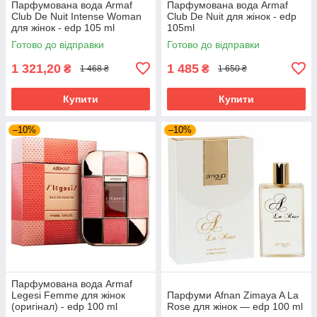
Парфумована вода Armaf
Парфумована вода Armaf
Club De Nuit Intense Woman
Club De Nuit для жінок - edp
для жінок - edp 105 ml
105ml
Готово до відправки
Готово до відправки
1 321,20
1 485
₴
₴
1 468 ₴
1 650 ₴
Купити
Купити
–10%
–10%
Парфумована вода Armaf
Legesi Femme для жінок
Парфуми Afnan Zimaya A La
(оригінал) - edp 100 ml
Rose для жінок — edp 100 ml