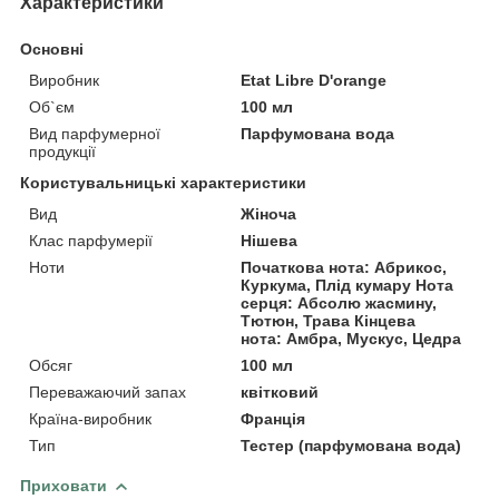
Характеристики
Основні
Виробник
Etat Libre D'orange
Об`єм
100 мл
Вид парфумерної
Парфумована вода
продукції
Користувальницькі характеристики
Вид
Жіноча
Клас парфумерії
Нішева
Ноти
Початкова нота: Абрикос,
Куркума, Плід кумару Нота
серця: Абсолю жасмину,
Тютюн, Трава Кінцева
нота: Амбра, Мускус, Цедра
Обсяг
100 мл
Переважаючий запах
квітковий
Країна-виробник
Франція
Тип
Тестер (парфумована вода)
Приховати