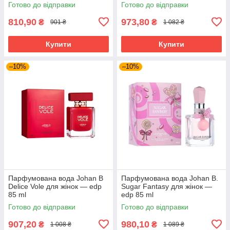
Готово до відправки
Готово до відправки
810,90
973,80
₴
₴
901 ₴
1 082 ₴
Купити
Купити
–10%
–10%
Парфумована вода Johan B
Парфумована вода Johan B.
Delice Vole для жінок — edp
Sugar Fantasy для жінок —
85 ml
edp 85 ml
Готово до відправки
Готово до відправки
907,20
980,10
₴
₴
1 008 ₴
1 089 ₴