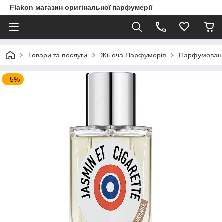
Flakon магазин оригінальної парфумерії
Товари та послуги
Жіноча Парфумерія
Парфумована 
–5%