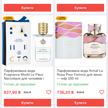
Купити
Купити
–10%
–10%
Парфумована вода
Парфумована вода Armaf La
Fragrance World Le Fleur
Rosa Pour Femme для жінок
Narcotique для чоловіків і
— edp 100 ml
жінок edp 100 ml
Готово до відправки
Готово до відправки
837,90
736,20
₴
₴
931 ₴
818 ₴
Купити
Купити