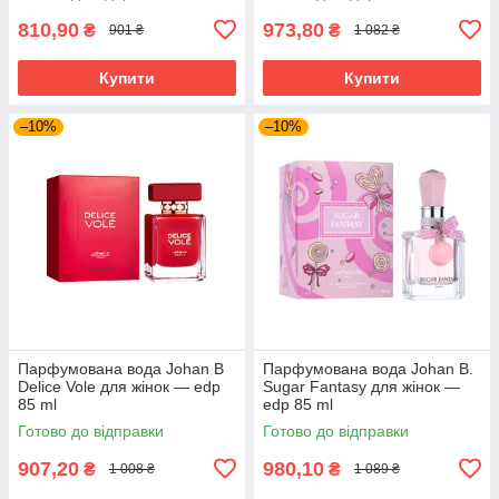
810,90
973,80
₴
₴
901 ₴
1 082 ₴
Купити
Купити
–10%
–10%
Парфумована вода Johan B
Парфумована вода Johan B.
Delice Vole для жінок — edp
Sugar Fantasy для жінок —
85 ml
edp 85 ml
Готово до відправки
Готово до відправки
907,20
980,10
₴
₴
1 008 ₴
1 089 ₴