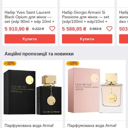
Набір Yves Saint Laurent
Набір Giorgio Armani Si
Набі
Black Opium для жінок —
Passione для жінок — set
жіно
set (edp 90ml + edp 10ml +
(edp/100ml + edp/10ml +
deo 
b.lotion 50 ml)
b/lot/50ml)
5 910,90
5 588,85
503
₴
₴
6 222 ₴
5 883 ₴
Купити
Купити
Акційні пропозиції та новинки
–10%
–10%
Парфумована вода Armaf
Парфумована вода Armaf