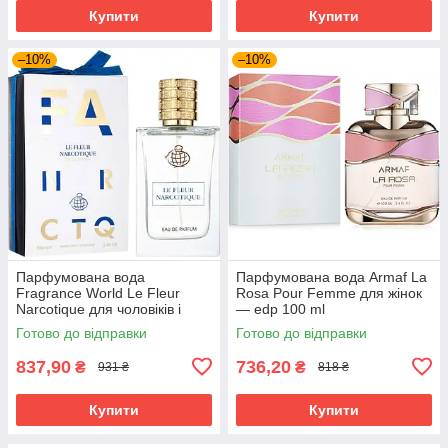
Купити
Купити
–10%
–10%
Парфумована вода
Парфумована вода Armaf La
Fragrance World Le Fleur
Rosa Pour Femme для жінок
Narcotique для чоловіків і
— edp 100 ml
жінок edp 100 ml
Готово до відправки
Готово до відправки
837,90
736,20
₴
₴
931 ₴
818 ₴
Купити
Купити