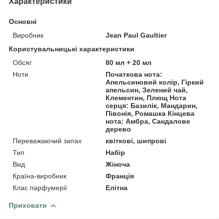
Характеристики
Основні
Виробник
Jean Paul Gaultier
Користувальницькі характеристики
Обсяг
80 мл + 20 мл
Ноти
Початкова нота:
Апельсиновий колір, Гіркий
апельсин, Зелений чай,
Клементин, Плющ Нота
серця: Базилік, Мандарин,
Півонія, Ромашка Кінцева
нота: Амбра, Сандалове
дерево
Переважаючий запах
квіткові, шипрові
Тип
Набір
Вид
Жіноча
Країна-виробник
Франція
Клас парфумерії
Елітна
Приховати