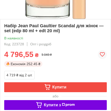
Набір Jean Paul Gaultier Scandal для жінок —
set (edp 80 ml + edt 20 ml)
В наявності
Код: 223728
Опт і роздріб
4 796,55
₴
5 049 ₴
Економія
252.45 ₴
4 719 ₴
від 2 шт.
Купити
або
Купити з