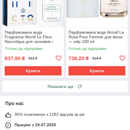
Парфумована вода
Парфумована вода Armaf La
Fragrance World Le Fleur
Rosa Pour Femme для жінок
Narcotique для чоловіків і
— edp 100 ml
жінок edp 100 ml
Готово до відправки
Готово до відправки
837,90
736,20
₴
₴
931 ₴
818 ₴
Купити
Купити
Показати ще
Про нас
95% позитивних з 1283 відгуків за рік
Працює з 24.07.2020