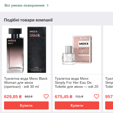
Всі умови повернення
Подібні товари компанії
Туалетна вода Mexx Black
Туалетна вода Mexx
Туал
Woman для жінок
Simply For Her Eau De
Simp
(оригінал) - edt 30 ml
Toilette для жінок — edt 20
Toil
ml
ml
629,85
675,45
957
₴
₴
663 ₴
711 ₴
Купити
Купити