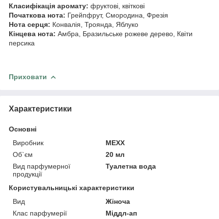
Класифікація аромату:
фруктові, квіткові
Початкова нота:
Грейпфрут, Смородина, Фрезія
Нота серця:
Конвалія, Троянда, Яблуко
Кінцева нота:
Амбра, Бразильське рожеве дерево, Квіти
персика
Приховати
Характеристики
Основні
Виробник
MEXX
Об`єм
20 мл
Вид парфумерної
Туалетна вода
продукції
Користувальницькі характеристики
Вид
Жіноча
Клас парфумерії
Міддл-ап