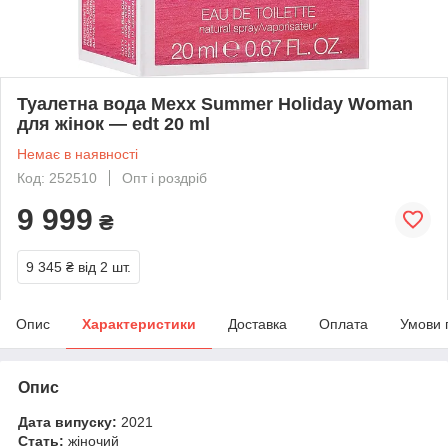
Туалетна вода Mexx Summer Holiday Woman
для жінок — edt 20 ml
Немає в наявності
Код: 252510
Опт і роздріб
9 999
₴
9 345 ₴
від 2 шт.
Опис
Характеристики
Доставка
Оплата
Умови 
Опис
Дата випуску:
2021
Стать:
жіночий