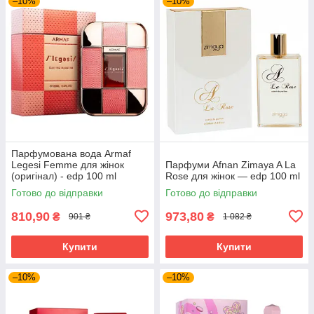
–10%
–10%
Парфумована вода Armaf
Legesi Femme для жінок
Парфуми Afnan Zimaya A La
(оригінал) - edp 100 ml
Rose для жінок — edp 100 ml
Готово до відправки
Готово до відправки
810,90
973,80
₴
₴
901 ₴
1 082 ₴
Купити
Купити
–10%
–10%