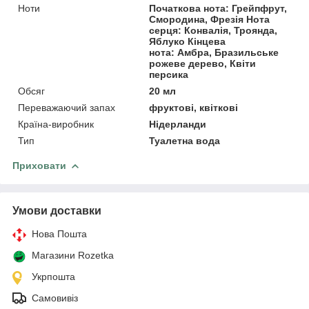
Ноти
Початкова нота: Грейпфрут,
Смородина, Фрезія Нота
серця: Конвалія, Троянда,
Яблуко Кінцева
нота: Амбра, Бразильське
рожеве дерево, Квіти
персика
Обсяг
20 мл
Переважаючий запах
фруктові, квіткові
Країна-виробник
Нідерланди
Тип
Туалетна вода
Приховати
Умови доставки
Нова Пошта
Магазини Rozetka
Укрпошта
Самовивіз