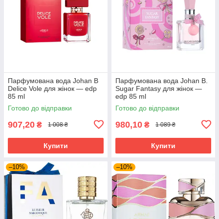
Парфумована вода Johan B
Парфумована вода Johan B.
Delice Vole для жінок — edp
Sugar Fantasy для жінок —
85 ml
edp 85 ml
Готово до відправки
Готово до відправки
907,20
980,10
₴
₴
1 008 ₴
1 089 ₴
Купити
Купити
–10%
–10%