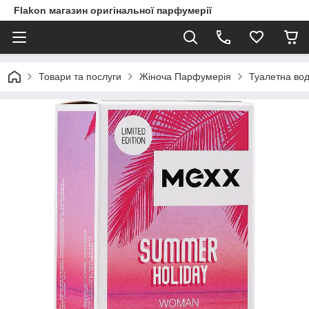
Flakon магазин оригінальної парфумерії
Товари та послуги
Жіноча Парфумерія
Туалетна во