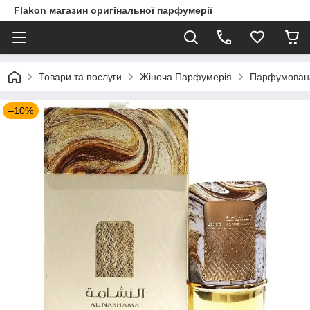
Flakon магазин оригінальної парфумерії
Товари та послуги
Жіноча Парфумерія
Парфумована 
–10%