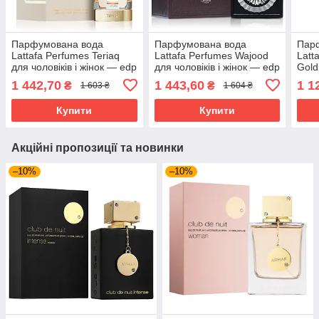
Парфумована вода
Парфумована вода
Пар
Lattafa Perfumes Teriaq
Lattafa Perfumes Wajood
Latt
для чоловіків і жінок — edp
для чоловіків і жінок — edp
Gold
100 ml
100 ml
— ed
1 442,70
1 443,60
1 1
₴
₴
1 603 ₴
1 604 ₴
Купити
Купити
Акційні пропозиції та новинки
–10%
–10%