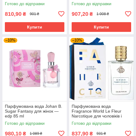
Готово до відправки
Готово до відправки
810,90
907,20
₴
₴
901 ₴
1 008 ₴
Купити
Купити
–10%
–10%
Парфумована вода Johan B.
Парфумована вода
Sugar Fantasy для жінок —
Fragrance World Le Fleur
edp 85 ml
Narcotique для чоловіків і
жінок edp 100 ml
Готово до відправки
Готово до відправки
980,10
837,90
₴
₴
1 089 ₴
931 ₴