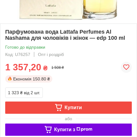
Парфумована вода Lattafa Perfumes Al
Nashama для чоловіків і жінок — edp 100 ml
Готово до відправки
Код: U76257
Опт і роздріб
1 357,20
₴
1 508 ₴
Економія
150.80 ₴
1 323 ₴
від 2 шт.
Купити
або
Купити з