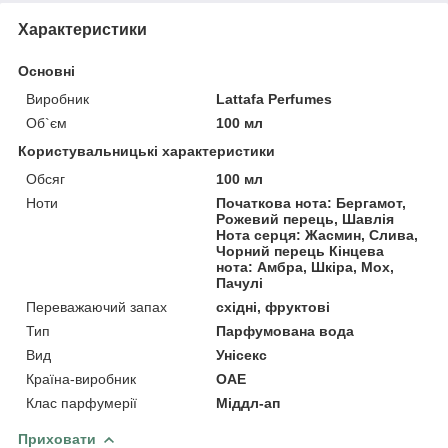
Характеристики
Основні
Виробник
Lattafa Perfumes
Об`єм
100 мл
Користувальницькі характеристики
Обсяг
100 мл
Ноти
Початкова нота: Бергамот,
Рожевий перець, Шавлія
Нота серця: Жасмин, Слива,
Чорний перець Кінцева
нота: Амбра, Шкіра, Мох,
Пачулі
Переважаючий запах
східні, фруктові
Тип
Парфумована вода
Вид
Унісекс
Країна-виробник
ОАЕ
Клас парфумерії
Міддл-ап
Приховати