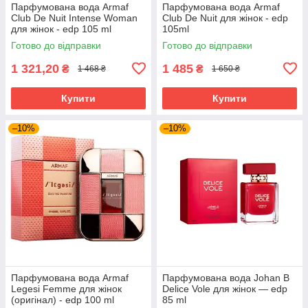
Парфумована вода Armaf
Парфумована вода Armaf
Club De Nuit Intense Woman
Club De Nuit для жінок - edp
для жінок - edp 105 ml
105ml
Готово до відправки
Готово до відправки
1 321,20
1 485
₴
₴
1 468 ₴
1 650 ₴
Купити
Купити
–10%
–10%
Парфумована вода Armaf
Парфумована вода Johan B
Legesi Femme для жінок
Delice Vole для жінок — edp
(оригінал) - edp 100 ml
85 ml