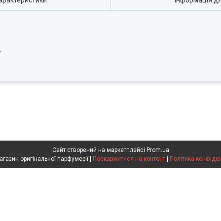
арактеристики
Інформація д
ь
Сайт створений на маркетплейсі
Prom.ua
Flakon магазин оригінальної парфумерії |
Поскаржитися на контент
|
Політика конфіде