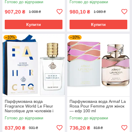
Готово до відправки
Готово до відправки
907,20
980,10
₴
₴
1 008 ₴
1 089 ₴
Купити
Купити
–10%
–10%
Парфумована вода
Парфумована вода Armaf La
Fragrance World Le Fleur
Rosa Pour Femme для жінок
Narcotique для чоловіків і
— edp 100 ml
жінок edp 100 ml
Готово до відправки
Готово до відправки
837,90
736,20
₴
₴
931 ₴
818 ₴