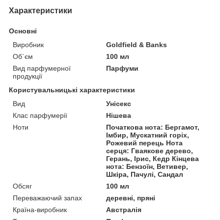
Характеристики
Основні
Виробник
Goldfield & Banks
Об`єм
100 мл
Вид парфумерної
Парфуми
продукції
Користувальницькі характеристики
Вид
Унісекс
Клас парфумерії
Нішева
Ноти
Початкова нота: Бергамот,
Імбир, Мускатний горіх,
Рожевий перець Нота
серця: Гваякове дерево,
Герань, Ірис, Кедр Кінцева
нота: Бензоїн, Ветивер,
Шкіра, Пачулі, Сандал
Обсяг
100 мл
Переважаючий запах
деревні, пряні
Країна-виробник
Австралія