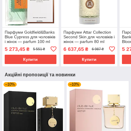
Парфуми Goldfield&Banks
Парфуми Attar Collection
Парф
Blue Cypress для чоловіків
Second Skin для чоловіків і
Bank
і жінок — parfum 100 ml
жінок — parfum 80 ml
Bloo
tester
— pa
5 273,45
6 637,65
5 2
₴
₴
5 551 ₴
6 987 ₴
Купити
Купити
Акційні пропозиції та новинки
–10%
–10%