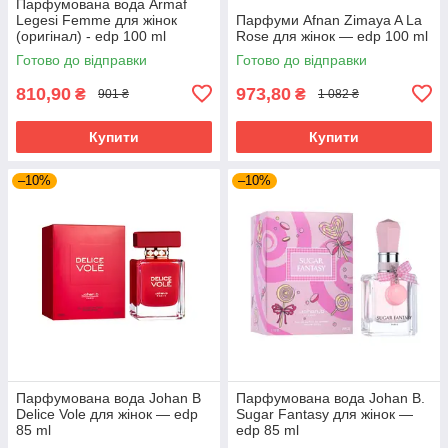
Парфумована вода Armaf
Legesi Femme для жінок
Парфуми Afnan Zimaya A La
(оригінал) - edp 100 ml
Rose для жінок — edp 100 ml
Готово до відправки
Готово до відправки
810,90
973,80
₴
₴
901 ₴
1 082 ₴
Купити
Купити
–10%
–10%
Парфумована вода Johan B
Парфумована вода Johan B.
Delice Vole для жінок — edp
Sugar Fantasy для жінок —
85 ml
edp 85 ml