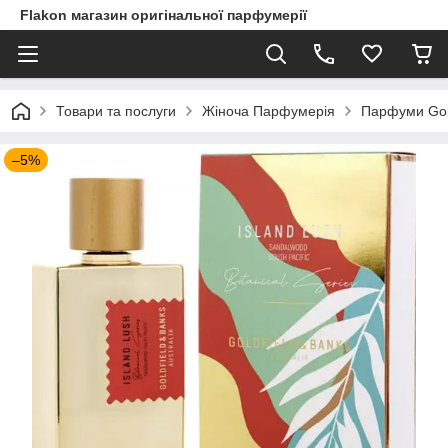
Flakon магазин оригінальної парфумерії
Товари та послуги
Жіноча Парфумерія
Парфуми Gold
–5%