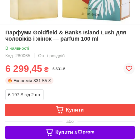
Парфуми Goldfield & Banks Island Lush для
чоловіків і жінок — parfum 100 ml
В наявності
Код: 280065
Опт і роздріб
6 299,45
₴
6 631 ₴
Економія
331.55 ₴
6 197 ₴
від 2 шт.
Купити
або
Купити з