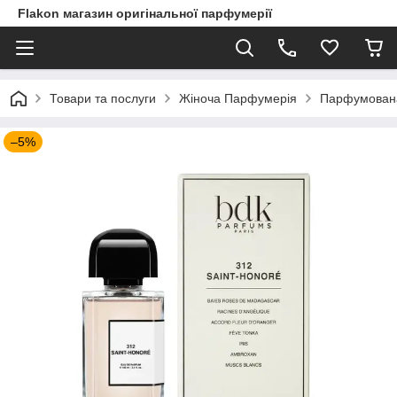
Flakon магазин оригінальної парфумерії
Товари та послуги
Жіноча Парфумерія
Парфумована 
–5%