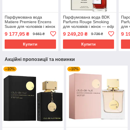
Парфумована вода
Парфумована вода BDK
Пар
Matiere Premiere Encens
Parfums Rouge Smoking
Parf
Suave для чоловіків і жінок
для чоловіків і жінок — edp
для 
— edp 100 ml
100 ml
125 
9 177,95
9 249,20
9 1
₴
₴
9 661 ₴
9 736 ₴
Купити
Купити
Акційні пропозиції та новинки
–10%
–10%