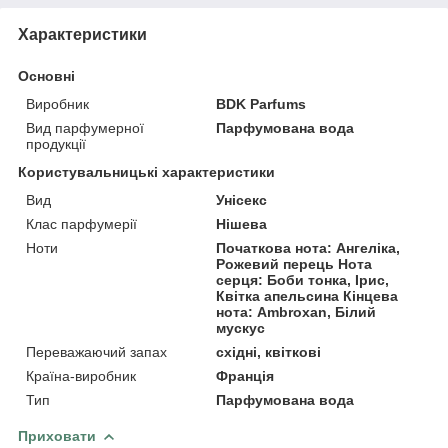
Характеристики
Основні
Виробник
BDK Parfums
Вид парфумерної
Парфумована вода
продукції
Користувальницькі характеристики
Вид
Унісекс
Клас парфумерії
Нішева
Ноти
Початкова нота: Ангеліка,
Рожевий перець Нота
серця: Боби тонка, Ірис,
Квітка апельсина Кінцева
нота: Ambroxan, Білий
мускус
Переважаючий запах
східні, квіткові
Країна-виробник
Франція
Тип
Парфумована вода
Приховати