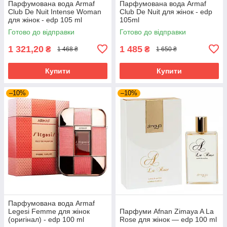
Парфумована вода Armaf
Парфумована вода Armaf
Club De Nuit Intense Woman
Club De Nuit для жінок - edp
для жінок - edp 105 ml
105ml
Готово до відправки
Готово до відправки
1 321,20
1 485
₴
₴
1 468 ₴
1 650 ₴
Купити
Купити
–10%
–10%
Парфумована вода Armaf
Legesi Femme для жінок
Парфуми Afnan Zimaya A La
(оригінал) - edp 100 ml
Rose для жінок — edp 100 ml