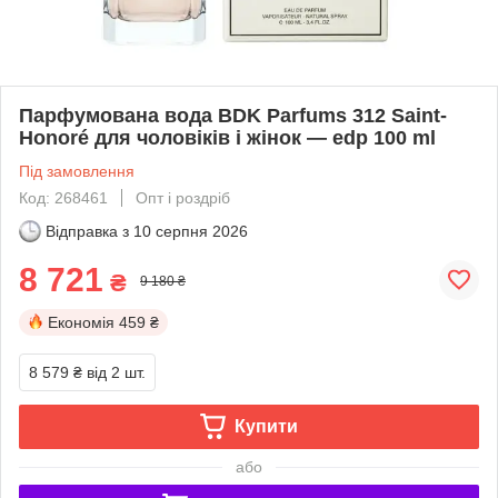
Парфумована вода BDK Parfums 312 Saint-
Honoré для чоловіків і жінок — edp 100 ml
Під замовлення
Код: 268461
Опт і роздріб
Відправка з
10 серпня 2026
8 721
₴
9 180 ₴
Економія
459 ₴
8 579 ₴
від 2 шт.
Купити
або