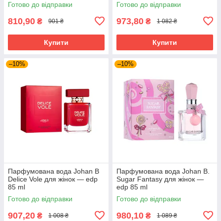
Готово до відправки
Готово до відправки
810,90
973,80
₴
₴
901 ₴
1 082 ₴
Купити
Купити
–10%
–10%
Парфумована вода Johan B
Парфумована вода Johan B.
Delice Vole для жінок — edp
Sugar Fantasy для жінок —
85 ml
edp 85 ml
Готово до відправки
Готово до відправки
907,20
980,10
₴
₴
1 008 ₴
1 089 ₴