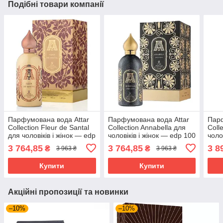
Подібні товари компанії
Парфумована вода Attar
Парфумована вода Attar
Парф
Collection Fleur de Santal
Collection Annabella для
Coll
для чоловіків і жінок — edp
чоловіків і жінок — edp 100
чоло
100 ml
ml
ml te
3 764,85
3 764,85
3 8
₴
₴
3 963 ₴
3 963 ₴
Купити
Купити
Акційні пропозиції та новинки
–10%
–10%