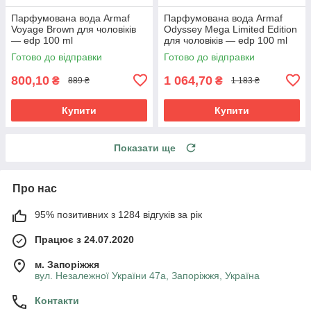
Парфумована вода Armaf
Парфумована вода Armaf
Voyage Brown для чоловіків
Odyssey Mega Limited Edition
— edp 100 ml
для чоловіків — edp 100 ml
Готово до відправки
Готово до відправки
800,10
1 064,70
₴
₴
889 ₴
1 183 ₴
Купити
Купити
Показати ще
Про нас
95% позитивних з 1284 відгуків за рік
Працює з 24.07.2020
м. Запоріжжя
вул. Незалежної України 47а, Запоріжжя, Україна
Контакти