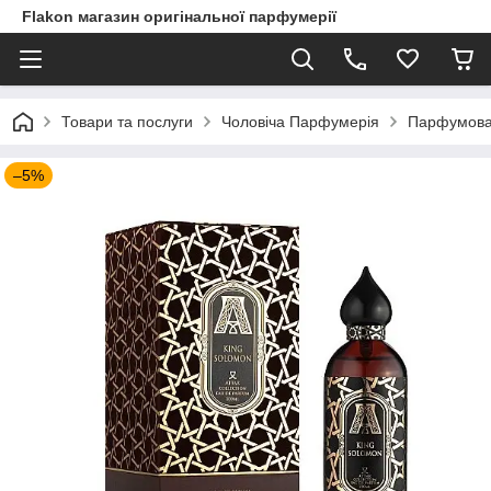
Flakon магазин оригінальної парфумерії
Товари та послуги
Чоловіча Парфумерія
Парфумована
–5%